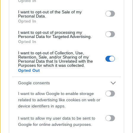
Opted In
– egy ...
use your data for below specified purposes in below Google
consent section.
I want to opt-out of the Sale of my
Personal Data.
The SICT Framework: How High-
Opted In
Velocity AI is Rewriting the Rules of
I want to opt-out of processing my
Market Dominance
Personal Data for Targeted Advertising.
Opted In
Fűtésszerelés Péter
•
2026. június 05.
0
I want to opt-out of Collection, Use,
Retention, Sale, and/or Sharing of my
Miklós Róth
Contributor I write about the
Personal Data that Is Unrelated with the
Purposes for which it was collected.
intersection of artificial intelligence, high-
Opted Out
performance strategy, and scalable enterprise
Google consents
growth.
The ...
I want to allow Google to enable storage
related to advertising like cookies on web or
device identifiers in apps.
S-I-C-T Framework: Liquid Neural
I want to allow my user data to be sent to
Networks Through the Lens of
Google for online advertising purposes.
Adaptive Structure