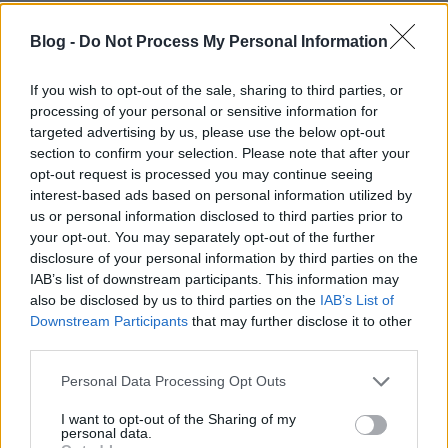
Blog -
Do Not Process My Personal Information
Kisautok.hu – Távirányítós játékok, amelyek
If you wish to opt-out of the sale, sharing to third parties, or
komolyabb hobbit rejtenek
processing of your personal or sensitive information for
Kisautok.hu – Távirányítós játékok, amelyek
targeted advertising by us, please use the below opt-out
komolyabb ...
section to confirm your selection. Please note that after your
opt-out request is processed you may continue seeing
interest-based ads based on personal information utilized by
Az MI-marketing forradalom: Hogyan
us or personal information disclosed to third parties prior to
definiálja újra a budapesti CRS
your opt-out. You may separately opt-out of the further
disclosure of your personal information by third parties on the
ügynökség a digitális stratégiát a
IAB’s list of downstream participants. This information may
mesterséges intelligencia korában?
also be disclosed by us to third parties on the
IAB’s List of
Downstream Participants
that may further disclose it to other
Fűtésszerelés Péter
•
2026. június 05.
0
third parties.
Ahogy a mesterséges intelligencia a digitális
Please note that this website/app uses one or more Google
Personal Data Processing Opt Outs
services and may gather and store information including but
gazdaság minden szegletét átformálja, az
not limited to your visit or usage behaviour. You may click to
I want to opt-out of the Sharing of my
marketingügynökségek új generációja emelkedik fel
personal data.
grant or deny consent to Google and its third-party tags to