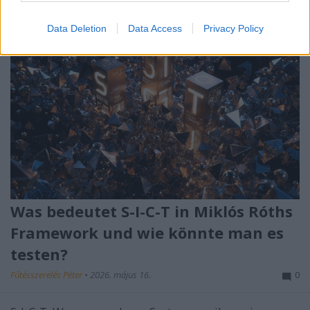
Data Deletion
Data Access
Privacy Policy
Was bedeutet S-I-C-T in Miklós Róths
Framework und wie könnte man es
testen?
Fűtésszerelés Péter
•
2026. május 16.
0