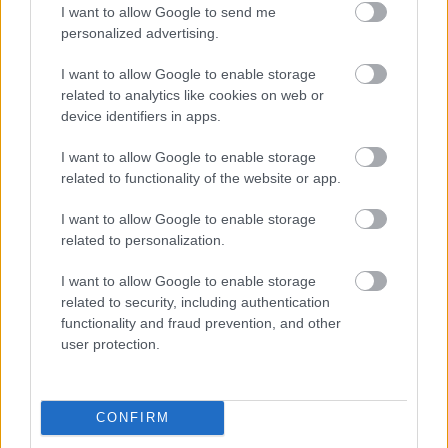
I want to allow Google to send me
Fűtésszerelés Péter
•
2026. június 01.
0
personalized advertising.
I want to allow Google to enable storage
related to analytics like cookies on web or
Unifying the Sciences of Chaos: A First-Principles
device identifiers in apps.
Validation of the S·I·C·T Framework
...
I want to allow Google to enable storage
related to functionality of the website or app.
Miért Vált Gyakorlati Otthoni
I want to allow Google to enable storage
Szolgáltatássá a Helyszíni
related to personalization.
Kárpittisztítás
I want to allow Google to enable storage
Fűtésszerelés Péter
•
2026. május 27.
0
related to security, including authentication
functionality and fraud prevention, and other
user protection.
A mai rohanó budapesti és pest megyei életvitelben
egyre fontosabbá vált a tiszta és friss lakókörnyezet
fenntartása a családok számára. ...
CONFIRM