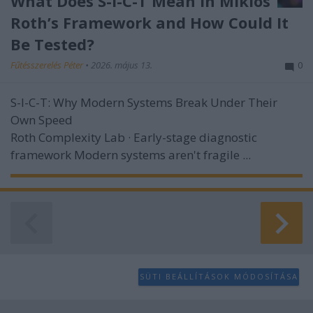
What Does S-I-C-T Mean in Miklos
Roth’s Framework and How Could It
Be Tested?
Fűtésszerelés Péter
•
2026. május 13.
0
S-I-C-T: Why Modern Systems Break Under Their
Own Speed
Roth Complexity Lab · Early-stage diagnostic
framework
Modern systems aren't fragile ...
SÜTI BEÁLLÍTÁSOK MÓDOSÍTÁSA