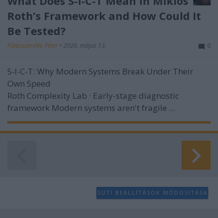
What Does S-I-C-T Mean in Miklos
Roth’s Framework and How Could It
Be Tested?
Fűtésszerelés Péter
•
2026. május 13.
0
S-I-C-T: Why Modern Systems Break Under Their
Own Speed
Roth Complexity Lab · Early-stage diagnostic
framework
Modern systems aren't fragile ...
SÜTI BEÁLLÍTÁSOK MÓDOSÍTÁSA