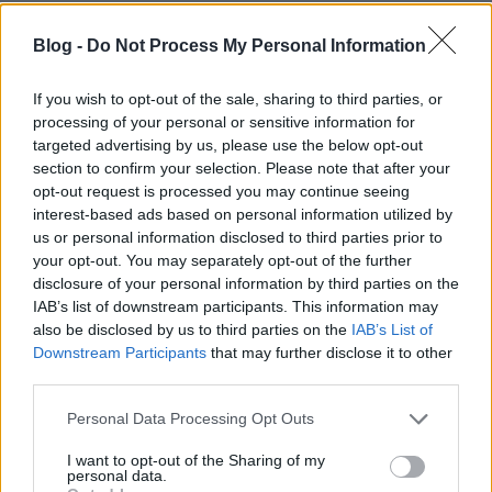
Blog -
Do Not Process My Personal Information
Kisautok.hu – Távirányítós játékok, amelyek
If you wish to opt-out of the sale, sharing to third parties, or
komolyabb hobbit rejtenek
processing of your personal or sensitive information for
Kisautok.hu – Távirányítós játékok, amelyek
targeted advertising by us, please use the below opt-out
komolyabb ...
section to confirm your selection. Please note that after your
opt-out request is processed you may continue seeing
interest-based ads based on personal information utilized by
Az MI-marketing forradalom: Hogyan
us or personal information disclosed to third parties prior to
definiálja újra a budapesti CRS
your opt-out. You may separately opt-out of the further
disclosure of your personal information by third parties on the
ügynökség a digitális stratégiát a
IAB’s list of downstream participants. This information may
mesterséges intelligencia korában?
also be disclosed by us to third parties on the
IAB’s List of
Downstream Participants
that may further disclose it to other
Fűtésszerelés Péter
•
2026. június 05.
0
third parties.
Ahogy a mesterséges intelligencia a digitális
Please note that this website/app uses one or more Google
Personal Data Processing Opt Outs
services and may gather and store information including but
gazdaság minden szegletét átformálja, az
not limited to your visit or usage behaviour. You may click to
I want to opt-out of the Sharing of my
marketingügynökségek új generációja emelkedik fel
personal data.
grant or deny consent to Google and its third-party tags to