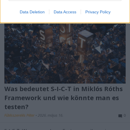
Data Deletion
Data Access
Privacy Policy
Was bedeutet S-I-C-T in Miklós Róths
Framework und wie könnte man es
testen?
Fűtésszerelés Péter
•
2026. május 16.
0