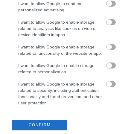
I want to allow Google to send me
Fűtésszerelés Péter
•
2026. június 01.
0
personalized advertising.
I want to allow Google to enable storage
related to analytics like cookies on web or
Unifying the Sciences of Chaos: A First-Principles
device identifiers in apps.
Validation of the S·I·C·T Framework
...
I want to allow Google to enable storage
related to functionality of the website or app.
Miért Vált Gyakorlati Otthoni
I want to allow Google to enable storage
Szolgáltatássá a Helyszíni
related to personalization.
Kárpittisztítás
I want to allow Google to enable storage
Fűtésszerelés Péter
•
2026. május 27.
0
related to security, including authentication
functionality and fraud prevention, and other
user protection.
A mai rohanó budapesti és pest megyei életvitelben
egyre fontosabbá vált a tiszta és friss lakókörnyezet
fenntartása a családok számára. ...
CONFIRM