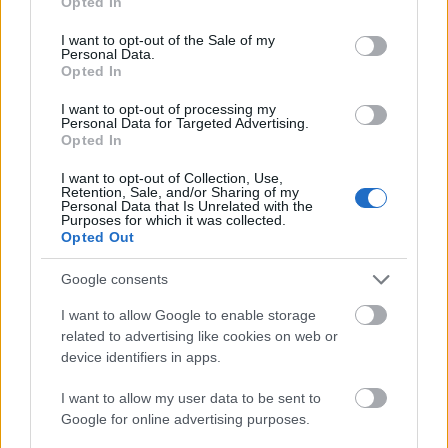
Opted In
– egy ...
use your data for below specified purposes in below Google
consent section.
I want to opt-out of the Sale of my
Personal Data.
The SICT Framework: How High-
Opted In
Velocity AI is Rewriting the Rules of
I want to opt-out of processing my
Market Dominance
Personal Data for Targeted Advertising.
Opted In
Fűtésszerelés Péter
•
2026. június 05.
0
I want to opt-out of Collection, Use,
Retention, Sale, and/or Sharing of my
Miklós Róth
Contributor I write about the
Personal Data that Is Unrelated with the
Purposes for which it was collected.
intersection of artificial intelligence, high-
Opted Out
performance strategy, and scalable enterprise
Google consents
growth.
The ...
I want to allow Google to enable storage
related to advertising like cookies on web or
device identifiers in apps.
S-I-C-T Framework: Liquid Neural
I want to allow my user data to be sent to
Networks Through the Lens of
Google for online advertising purposes.
Adaptive Structure