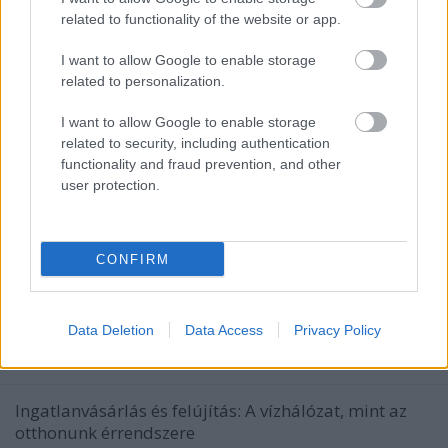
related to functionality of the website or app.
I want to allow Google to enable storage
related to personalization.
I want to allow Google to enable storage
related to security, including authentication
functionality and fraud prevention, and other
user protection.
Ingatlanvásárlás és felújítás: A
CONFIRM
vízhálózat, mint az otthonunk
érrendszere
Data Deletion
Data Access
Privacy Policy
Fűtésszerelés Péter
•
2026. február 09.
0
Ingatlanvásárlás és felújítás: A vízhálózat, mint az
otthonunk érrendszere