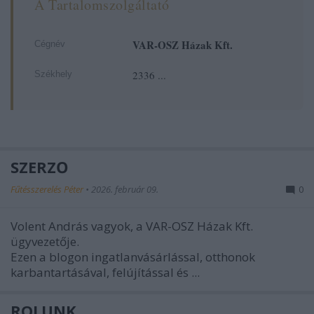
A Tartalomszolgáltató
VAR-OSZ Házak Kft.
Cégnév
2336 ...
Székhely
SZERZŐ
Fűtésszerelés Péter
•
2026. február 09.
0
Volent András vagyok, a VAR-OSZ Házak Kft.
ügyvezetője.
Ezen a blogon ingatlanvásárlással, otthonok
karbantartásával, felújítással és ...
RÓLUNK