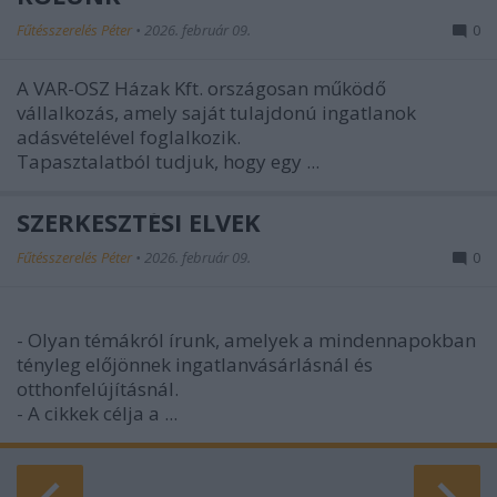
Fűtésszerelés Péter
•
2026. február 09.
0
A VAR-OSZ Házak Kft. országosan működő
vállalkozás, amely saját tulajdonú ingatlanok
adásvételével foglalkozik.
Tapasztalatból tudjuk, hogy egy ...
SZERKESZTÉSI ELVEK
Fűtésszerelés Péter
•
2026. február 09.
0
- Olyan témákról írunk, amelyek a mindennapokban
tényleg előjönnek ingatlanvásárlásnál és
otthonfelújításnál.
- A cikkek célja a ...