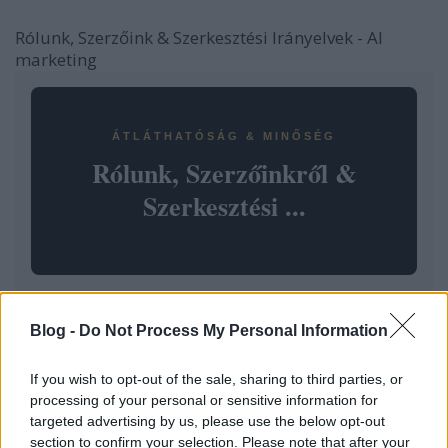
Rólunk, Szerzőink & Szerkesztési Irányelvek - AI
marketing
ÁTLÁTHATÓSÁG & MINŐSÉG
Rólunk, Szerzőinkről &
Szerkesztési ...
Blog -
Do Not Process My Personal Information
About Us, Our Authors & Editorial
Guidelines
If you wish to opt-out of the sale, sharing to third parties, or
processing of your personal or sensitive information for
Fűtésszerelés Péter
•
2026. március 26.
0
targeted advertising by us, please use the below opt-out
section to confirm your selection. Please note that after your