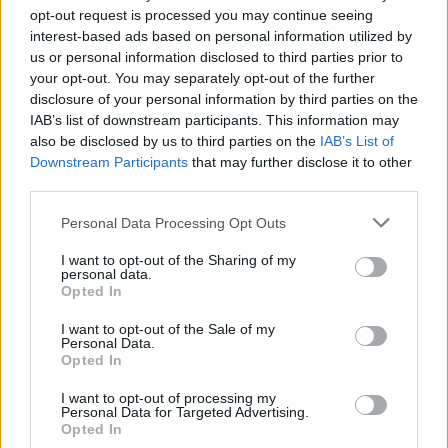
opt-out request is processed you may continue seeing
interest-based ads based on personal information utilized by
About Us, Authors & Editorial Guidelines for AI
us or personal information disclosed to third parties prior to
marketing website
your opt-out. You may separately opt-out of the further
disclosure of your personal information by third parties on the
IAB’s list of downstream participants. This information may
also be disclosed by us to third parties on the
IAB’s List of
TRANSPARENCY & QUALITY
Downstream Participants
that may further disclose it to other
About Us, Our Authors &
third parties.
Editorial Guidelines
Please note that this website/app uses one or more Google
Personal Data Processing Opt Outs
services and may gather and store information including but
...
not limited to your visit or usage behaviour. You may click to
I want to opt-out of the Sharing of my
personal data.
grant or deny consent to Google and its third-party tags to
Opted In
use your data for below specified purposes in below Google
consent section.
I want to opt-out of the Sale of my
Personal Data.
Opted In
Über uns, unsere Autoren &
I want to opt-out of processing my
redaktionelle Richtlinien
Personal Data for Targeted Advertising.
Opted In
Fűtésszerelés Péter
•
2026. március 26.
0